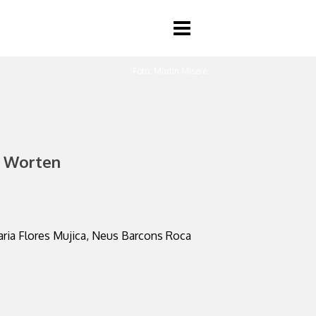
Foto: Martin Miseré
n Worten
aria Flores Mujica, Neus Barcons Roca