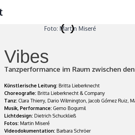
t
Vibes
Tanzperformance im Raum zwischen de
Künstlerische Leitung:
Britta Lieberknecht
Choreografie:
Britta Lieberknecht & Company
Tanz:
Clara Thierry, Dario Wilmington, Jacob Gómez Ruiz, M
Musik, Performance:
Gerno Bogumil
Lichtdesign:
Dietrich Schuckließ
Fotos:
Martin Miseré
Videodokumentation:
Barbara Schröer