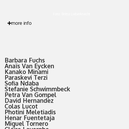
Foto: Britta Lieberknecht
more info
Barbara Fuchs
Anaïs Van Eycken
Kanako Minami
Paraskevi Terzi
Sofia Ndaba
Stefanie Schwimmbeck
Petra Van Gompel
David Hernandez
Colas Lucot
Photini Meletiadis
Henar Fuentetaja
Miguel Tornero