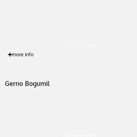
Foto: Simon Chmel
more info
Gerno Bogumil
Foto: Martin Miseré