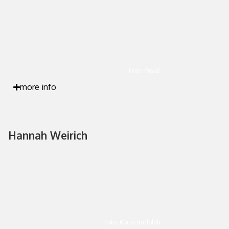
Foto: Privat
more info
Hannah Weirich
Foto: Klaus Rudolph