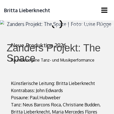
Britta Lieberknecht
Zanders Projekt: The Space | Foto: Luise Flügge
Neue Produktion 2026
Zanders Projekt: The
Space
Raumbezogene Tanz- und Musikperformance
Künstlerische Leitung: Britta Lieberknecht
Kontrabass: John Edwards
Posaune: Paul Hubweber
Tanz: Neus Barcons Roca, Christiane Budden,
Britta Lieberknecht, Maria Mercedes Flores