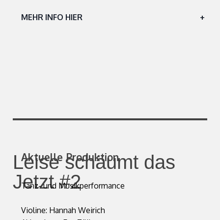
MEHR INFO HIER
+
Aktuelle Produktion
Leise schäumt das
Jetzt #2
Tanz- und Musikperformance
Violine: Hannah Weirich