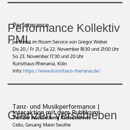
Performance
Performance Kollektiv
PML
performt im Room Service von Gregor Weber
Do 20./ Fr 21./ Sa 22. November 18:30 und 21:00 Uhr
So 23. November 17:30 und 20 Uhr
Kunsthaus Rhenania, Köln
Info:
https://www.kunsthaus-rhenania.de/
Tanz- und Musikperformance |
Interaktion mit dem Publikum
Grenzen verschieben
Teil der Ausstellung
Kreise öffnen
Cello, Gesang: Marei Seuthe